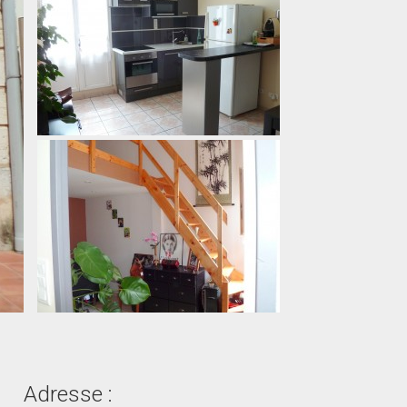
SDE
SDE avec wc
SDB avec wc
WC séparés
WC séparés
SDB
Cour
Cellier
Adresse :