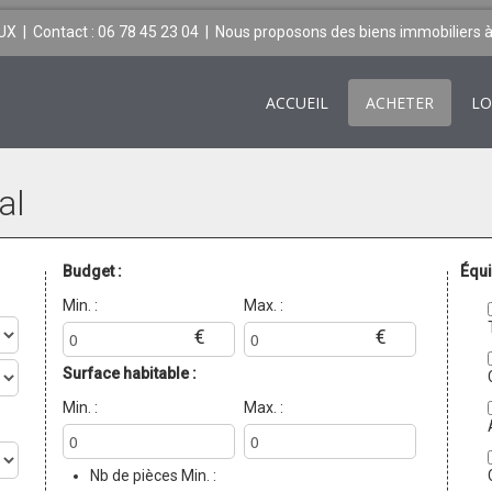
| Contact : 06 78 45 23 04
| Nous proposons des biens immobiliers à
ACCUEIL
ACHETER
LO
al
Budget :
Équi
Min. :
Max. :
€
€
Surface habitable :
Min. :
Max. :
Nb de pièces Min. :