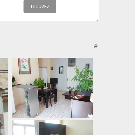
Garage(s)
Meublé
Kitchenette
Parking(s)
Cave(s)
Sous-sol
Piscine
Balcon
Caméras
Jardin